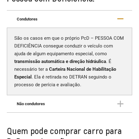
Condutores
São os casos em que o próprio PcD – PESSOA COM
DEFICIÊNCIA consegue conduzir o veículo com
ajuda de algum equipamento especial, como
transmissão automática e direção hidráulica
. É
necessário ter a
Carteira Nacional de Habilitação
Especial
. Ela é retirada no DETRAN seguindo o
processo de perícia e avaliação.
Não condutores
São os casos em que o PcD – PESSOA COM
Quem pode comprar carro para
DEFICIÊNCIA está
incapacitado de conduzir o
veículo
, por um impendimento de sua própria