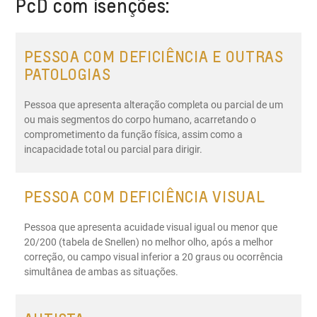
PcD com isenções:
deficiência para a atividade. É necessário passar por
uma avaliação em serviço médico credenciado pelo
SUS ou clínica do DETRAN. O laudo médico definirá
PESSOA COM DEFICIÊNCIA E OUTRAS
deficiência e CID.
PATOLOGIAS
Pessoa que apresenta alteração completa ou parcial de um
ou mais segmentos do corpo humano, acarretando o
comprometimento da função física, assim como a
incapacidade total ou parcial para dirigir.
PESSOA COM DEFICIÊNCIA VISUAL
Pessoa que apresenta acuidade visual igual ou menor que
20/200 (tabela de Snellen) no melhor olho, após a melhor
correção, ou campo visual inferior a 20 graus ou ocorrência
simultânea de ambas as situações.